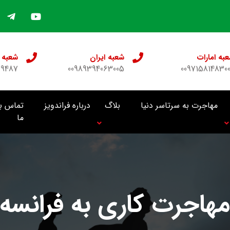
به امارات
شعبه ایران
شعبه 
69487
00989394063005
009715814830
مهاجرت به سرتاسر دنیا
بلاگ
درباره فراندویز
تماس با
ما
مهاجرت کاری به فرانسه