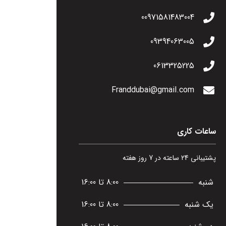
00971581483004
09394063005
0613325225
Franddubai@gmail.com
ساعات کاری
پشتیبانی 24 ساعته در 7 روز هفته
شنبه
8:00 تا 16:00
یک شنبه
8:00 تا 16:00