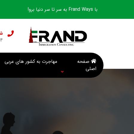
با Frand Ways به سر تا سر دنیا برو!
شع
04
صفحه
مهاجرت به کشور های عربی
اصلی