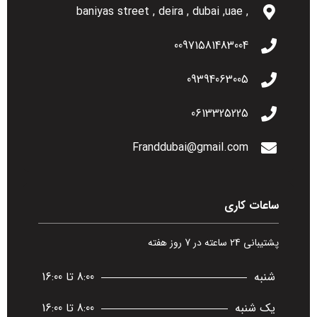
, baniyas street , deira , dubai ,uae
00971581483004
09394063005
0613325225
Franddubai@gmail.com
ساعات کاری
پشتیبانی 24 ساعته در 7 روز هفته
شنبه
8:00 تا 16:00
یک شنبه
8:00 تا 16:00