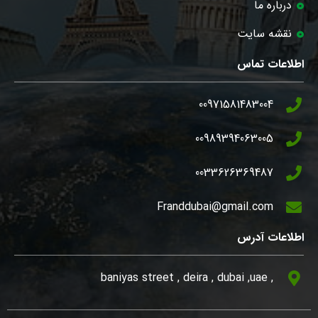
درباره ما
نقشه سایت
اطلاعات تماس
00971581483004
00989394063005
0033626369487
Franddubai@gmail.com
اطلاعات آدرس
, baniyas street , deira , dubai ,uae