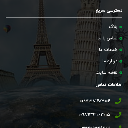
دسترسی سریع
بلاگ
تماس با ما
خدمات ما
درباره ما
نقشه سایت
اطلاعات تماس
00971581483004
00989394063005