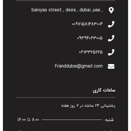
, baniyas street , deira , dubai ,uae
00971581483004
09394063005
0613325225
Franddubai@gmail.com
ساعات کاری
پشتیبانی 24 ساعته در 7 روز هفته
شنبه
8:00 تا 16:00