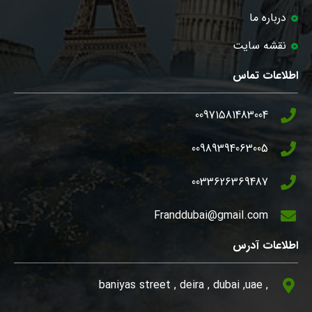
درباره ما
نقشه سایت
اطلاعات تماس
00971581483004
00989394063005
0033626369487
Franddubai@gmail.com
اطلاعات آدرس
, baniyas street , deira , dubai ,uae