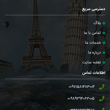
دسترسی سریع
بلاگ
تماس با ما
خدمات ما
درباره ما
نقشه سایت
اطلاعات تماس
00971581483004
00989394063005