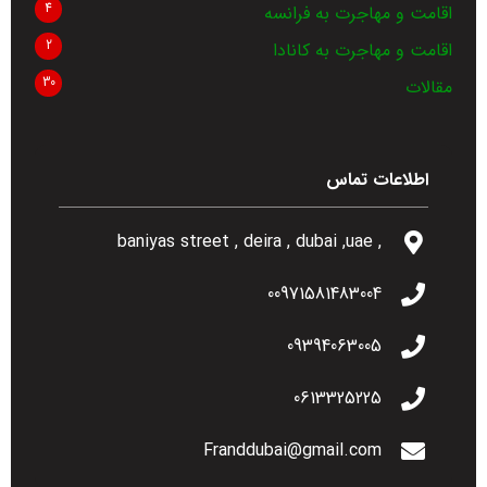
4
اقامت و مهاجرت به فرانسه
2
اقامت و مهاجرت به کانادا
30
مقالات
اطلاعات تماس
, baniyas street , deira , dubai ,uae
00971581483004
09394063005
0613325225
Franddubai@gmail.com