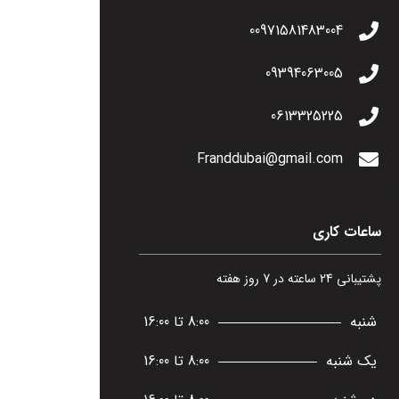
00971581483004
09394063005
0613325225
Franddubai@gmail.com
ساعات کاری
پشتیبانی 24 ساعته در 7 روز هفته
شنبه
8:00 تا 16:00
یک شنبه
8:00 تا 16:00