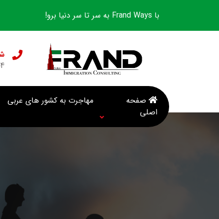
با Frand Ways به سر تا سر دنیا برو!
شع
04
صفحه
مهاجرت به کشور های عربی
اصلی