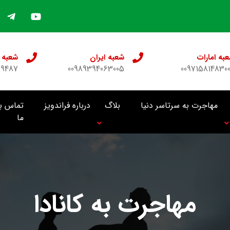
به امارات
شعبه ایران
شعبه 
69487
00989394063005
009715814830
مهاجرت به سرتاسر دنیا
بلاگ
درباره فراندویز
تماس با
ما
مهاجرت به کانادا