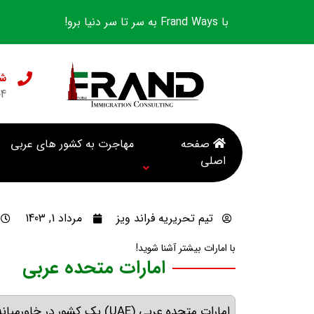
با Frand Ways به سر تا سر دنیا برو!
شع
04
صفحه
مهاجرت به کشور های عربی
اصلی
تیم تحریریه فراند ویز
مرداد 1, 1403
با امارات بیشتر آشنا شوید!
امارات متحده عربی
امارات متحده عربی
(UAE)
یک کشور در خاورمیانه