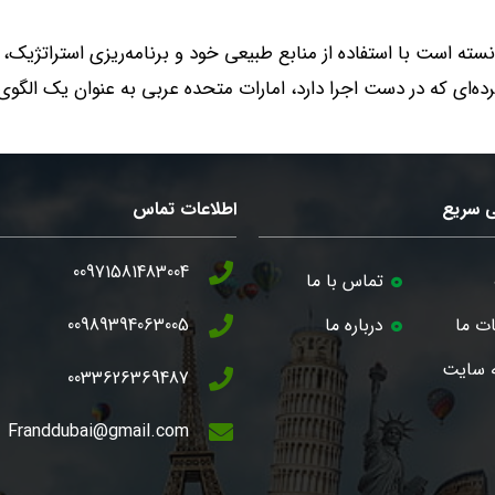
سته است با استفاده از منابع طبیعی خود و برنامه‌ریزی استراتژیک،
ده‌ای که در دست اجرا دارد، امارات متحده عربی به عنوان یک الگوی 
 سریع
اطلاعات تماس
00971581483004
تماس با ما
ت ما
درباره ما
00989394063005
 سایت
0033626369487
Franddubai@gmail.com