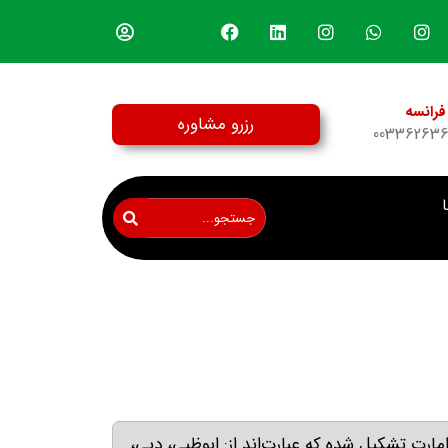
فرانسه
رزرو مشاوره
00336263
مارت تشکیل شده که عبارت‌اند از
:
ابوظبی، دبی،