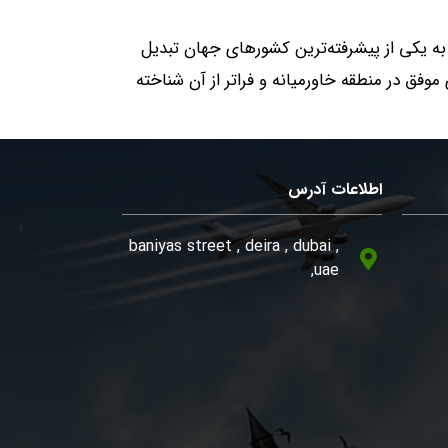
 به یکی از پیشرفته‌ترین کشورهای جهان تبدیل
موفق در منطقه خاورمیانه و فراتر از آن شناخته
اطلاعات آدرس
, baniyas street , deira , dubai
,uae