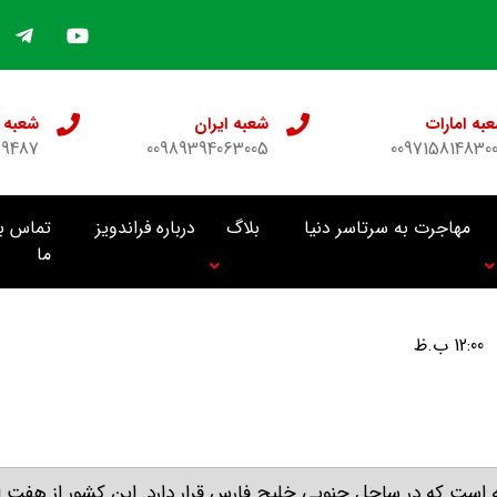
به امارات
شعبه ایران
شعبه 
69487
00989394063005
009715814830
مهاجرت به سرتاسر دنیا
بلاگ
درباره فراندویز
تماس با
ما
12:00 ب.ظ
 است که در ساحل جنوبی خلیج فارس قرار دارد
.
این کشور از هفت ا