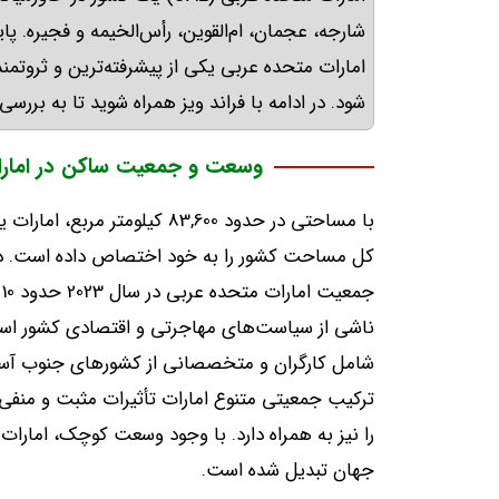
شارجه، عجمان، ام‌القوین، رأس‌الخیمه و فجیره
.
پا
امارات متحده عربی یکی از پیشرفته‌ترین و ثروتم
شود
.
در ادامه با فراند ویز همراه شوید تا به بررس
وسعت و جمعیت ساکن در امار
با مساحتی در حدود
83,600
کیلومتر مربع، امارا
کل مساحت کشور را به خود اختصاص داده است
.
د
جمعیت امارات متحده عربی در سال
2023
حدود
10
ناشی از سیاست‌های مهاجرتی و اقتصادی کشور است 
شامل کارگران و متخصصانی از کشورهای جنوب آسی
ترکیب جمعیتی متنوع امارات تأثیرات مثبت و منفی 
را نیز به همراه دارد
.
با وجود وسعت کوچک، امارات ب
جهان تبدیل شده است
.