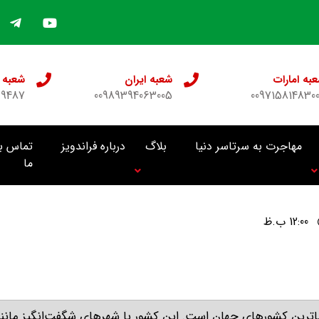
به امارات
شعبه ایران
شعبه 
69487
00989394063005
009715814830
مهاجرت به سرتاسر دنیا
بلاگ
درباره فراندویز
تماس با
ما
12:00 ب.ظ
زیباترین کشورهای جهان است
.
این کشور با شهرهای شگفت‌انگیز مانند