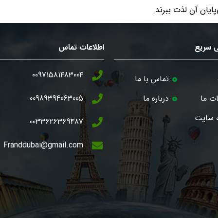
پایان آن لذت ببرند
.
 سریع
اطلاعات تماس
00971581483004
تماس با ما
ت ما
درباره ما
00989394063005
 سایت
0033626369487
Franddubai@gmail.com