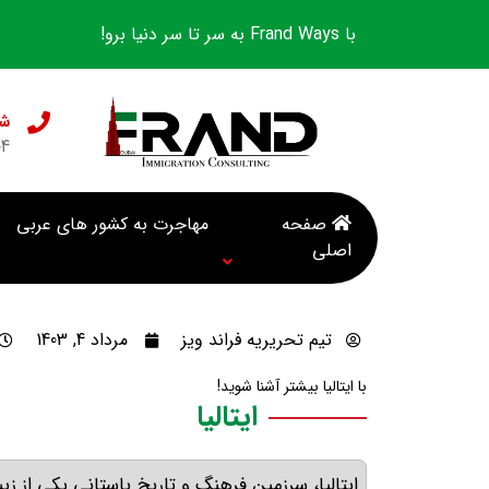
با Frand Ways به سر تا سر دنیا برو!
شع
04
صفحه
مهاجرت به کشور های عربی
اصلی
تیم تحریریه فراند ویز
مرداد 4, 1403
با ایتالیا بیشتر آشنا شوید!
ایتالیا
ایتالیا، سرزمین فرهنگ و تاریخ باستانی یکی از 