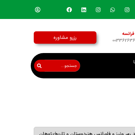
فرانسه
رزرو مشاوره
00336263
 رم، ونیز و فلورانس هنردوستان و تاریخ‌پژوهان